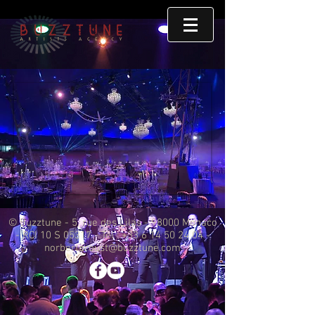
© Buzztune - 5, rue des Lilas - 98000 Monaco
- RCI 10 S 05317 - Tél :
+33 6 14 50 24 04
-
norbertproust@buzztune.com