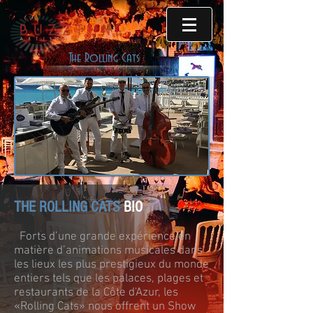
The Rolling Cats
THE ROLLING CATS
BIO
Forts d’une grande expérience en
matière d’animations musicales dans
les lieux les plus prestigieux du monde
entiers tels que les palaces, plages et
restaurants de la Côte d'Azur, les
«Rolling Cats» nous offrent un Show