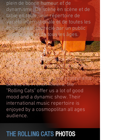
plein de bonne humeur et de
dynamisme. De scène en scène et de
table en table, leur répertoire de
variété internationale et de toutes les
époques est apprécié par un public
cosmopolite et de tous les âges.
With extensive experience in musical
entertainment in the most prestigious
venues in the world such
the palaces, beaches and restaurants
across the French Riviera, the
"Rolling Cats" offer us a lot of good
mood and a dynamic show. Their
international music repertoire is
enjoyed by a cosmopolitan all ages
audience.
THE ROLLING CATS
PHOTOS