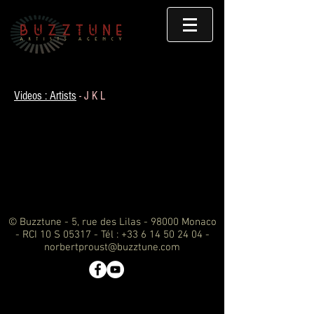
Videos : Artists
- J K L
© Buzztune - 5, rue des Lilas - 98000 Monaco
- RCI 10 S 05317 - Tél :
+33 6 14 50 24 04
-
norbertproust@buzztune.com